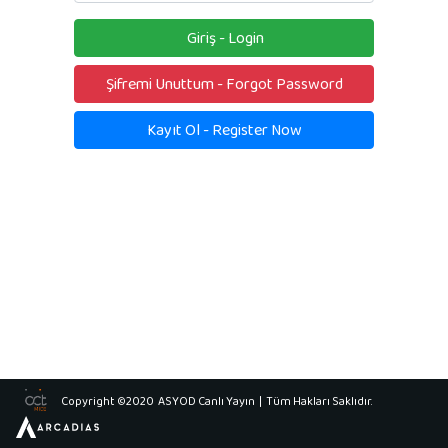
Giriş - Login
Şifremi Unuttum - Forgot Password
Kayıt Ol - Register Now
Copyright ©2020
ASYOD Canlı Yayın
| Tüm Hakları Saklıdır.