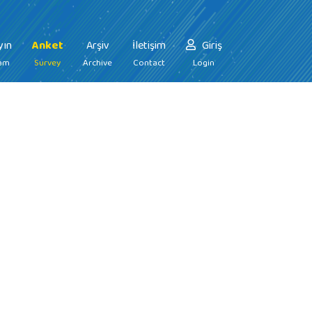
yın
Anket
Arşiv
İletişim
Giriş
eam
Survey
Archive
Contact
Login