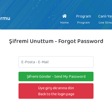
Program
Canlı Ya
(current)
Home
Program
Live Str
Şifremi Unuttum - Forgot Password
Şifremi Gönder - Send My Password
Üye giriş ekranına dön
Back to the login page